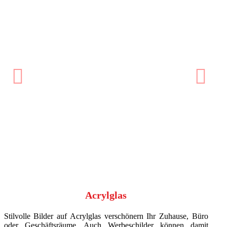
ext
Previous
Ne
Acrylglas
Stilvolle Bilder auf Acrylglas verschönern Ihr Zuhause, Büro
oder Geschäftsräume. Auch Werbeschilder können damit