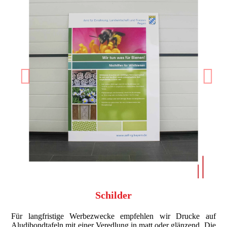
ext
Previous
N
Schilder
Für langfristige Werbezwecke empfehlen wir Drucke auf
Aludibondtafeln mit einer Veredlung in matt oder glänzend. Die